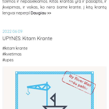
tolimos ir nepasiekiamos. Kitas krantas yra ir paslaptis, ir
įkvėpimas, ir viskas, ko nėra šiame krante. Į kitą krantą
lengvai neperpl
Daugiau >>
2022 06 09
UPYNĖS: Kitam Krante
#kitam krante
#kvietimas
#upės