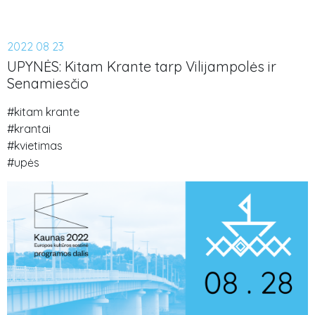
2022 08 23
UPYNĖS: Kitam Krante tarp Vilijampolės ir
Senamiesčio
#kitam krante
#krantai
#kvietimas
#upės