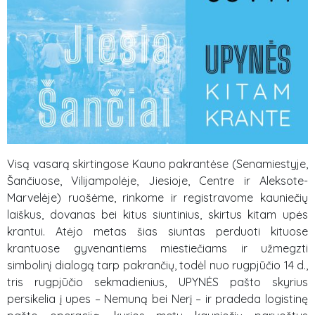
Visą vasarą skirtingose Kauno pakrantėse (Senamiestyje,
Šančiuose, Vilijampolėje, Jiesioje, Centre ir Aleksote-
Marvelėje) ruošėme, rinkome ir registravome kauniečių
laiškus, dovanas bei kitus siuntinius, skirtus kitam upės
krantui. Atėjo metas šias siuntas perduoti kituose
krantuose gyvenantiems miestiečiams ir užmegzti
simbolinį dialogą tarp pakrančių, todėl nuo rugpjūčio 14 d.,
tris rugpjūčio sekmadienius, UPYNĖS pašto skyrius
persikelia į upes – Nemuną bei Nerį – ir pradeda logistinę