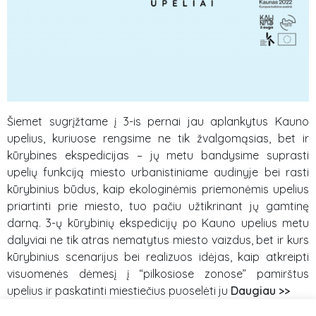
Šiemet sugrįžtame į 3-is pernai jau aplankytus Kauno
upelius, kuriuose rengsime ne tik žvalgomąsias, bet ir
kūrybines ekspedicijas – jų metu bandysime suprasti
upelių funkciją miesto urbanistiniame audinyje bei rasti
kūrybinius būdus, kaip ekologinėmis priemonėmis upelius
priartinti prie miesto, tuo pačiu užtikrinant jų gamtinę
darną. 3-ų kūrybinių ekspedicijų po Kauno upelius metu
dalyviai ne tik atras nematytus miesto vaizdus, bet ir kurs
kūrybinius scenarijus bei realizuos idėjas, kaip atkreipti
visuomenės dėmesį į “pilkosiose zonose” pamirštus
upelius ir paskatinti miestiečius puoselėti ju
Daugiau >>