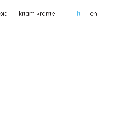
iai
kitam krante
lt
en