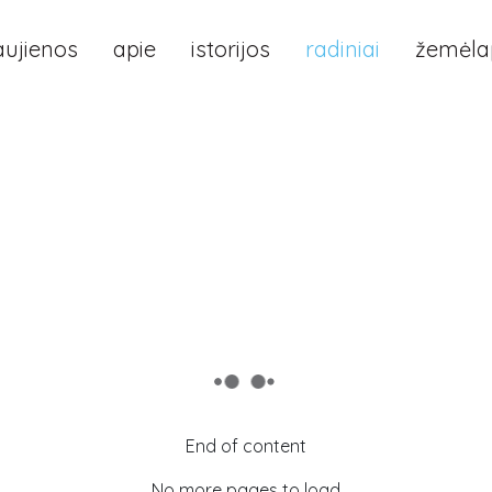
aujienos
apie
istorijos
radiniai
žemėlap
End of content
No more pages to load