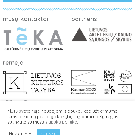
mūsų kontaktai
partneris
rėmėjai
Mūsų svetainėje naudojami slapukai, kad užtikrintume
jums teikiamų paslaugų kokybę. Tęsdami naršymą jūs
sutinkate su mūsų
slapukų politika
.
© 2026 Visos teisės saugomos. Draudžiama be leidimo naudoti
bet kokią puslapio informaciją, foto ir video medžiagą.
Nustatymai
SUTINKU