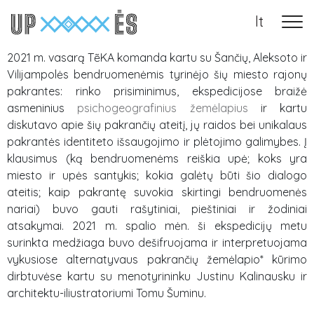
lt
Main Navigation
2021 m. vasarą TẽKA komanda kartu su Šančių, Aleksoto ir
Vilijampolės bendruomenėmis tyrinėjo šių miesto rajonų
pakrantes: rinko prisiminimus, ekspedicijose braižė
asmeninius
psichogeografinius žemėlapius
ir kartu
diskutavo apie šių pakrančių ateitį, jų raidos bei unikalaus
pakrantės identiteto išsaugojimo ir plėtojimo galimybes. Į
klausimus (
ką bendruomenėms reiškia upė; koks yra
miesto ir upės santykis; kokia galėtų būti šio dialogo
ateitis; kaip pakrantę suvokia skirtingi bendruomenės
nariai)
buvo gauti rašytiniai, pieštiniai ir žodiniai
atsakymai. 2021 m. spalio mėn. ši ekspedicijų metu
surinkta medžiaga buvo dešifruojama ir interpretuojama
vykusiose alternatyvaus pakrančių žemėlapio* kūrimo
dirbtuvėse kartu su menotyrininku Justinu Kalinausku ir
architektu-iliustratoriumi Tomu Šuminu.