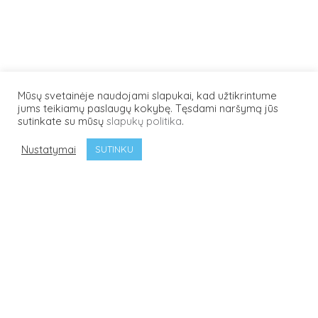
Mūsų svetainėje naudojami slapukai, kad užtikrintume
jums teikiamų paslaugų kokybę. Tęsdami naršymą jūs
sutinkate su mūsų
slapukų politika
.
Pereiti prie
Nustatymai
žemėlapio
SUTINKU