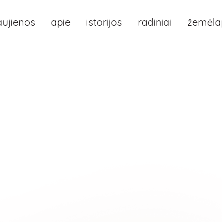
aujienos
apie
istorijos
radiniai
žemėlap