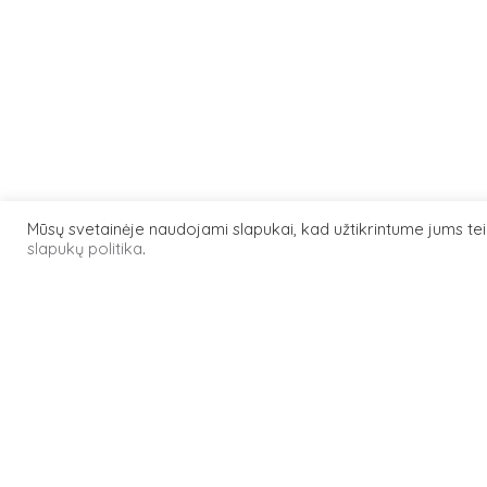
Mūsų svetainėje naudojami slapukai, kad užtikrintume jums t
slapukų politika
.
200923AS
objektas
Stiklo blo
tipas
Apdaila
medžiaga
Stiklas