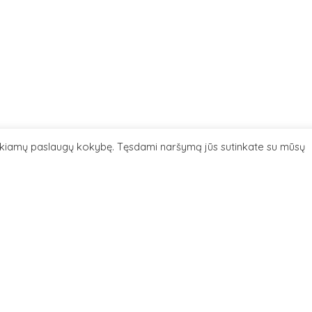
eikiamų paslaugų kokybę. Tęsdami naršymą jūs sutinkate su mūsų
07
+
−
kelio fragmentas