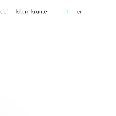
iai
kitam krante
lt
en