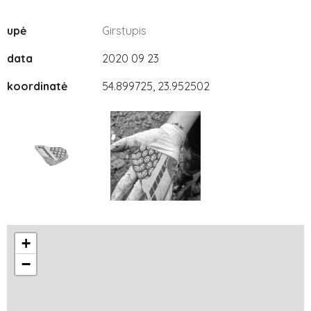
upė
Girstupis
data
2020 09 23
koordinatė
54.899725, 23.952502
+
−