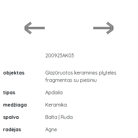
200923AK03
objektas
Glazūruotos keraminės plytelės
fragmentas su piešiniu
tipas
Apdaila
medžiaga
Keramika
spalva
Balta | Ruda
radėjas
Agnė