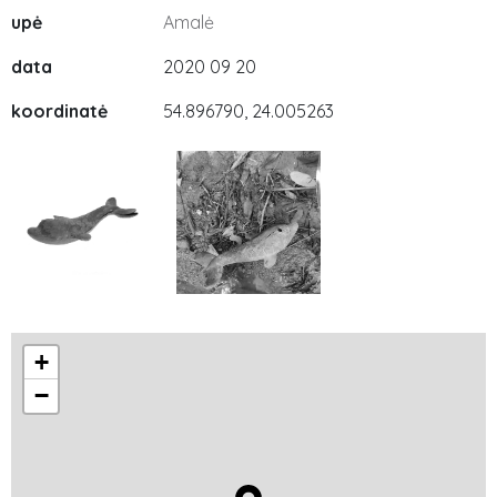
upė
Amalė
data
2020 09 20
koordinatė
54.896790, 24.005263
+
−