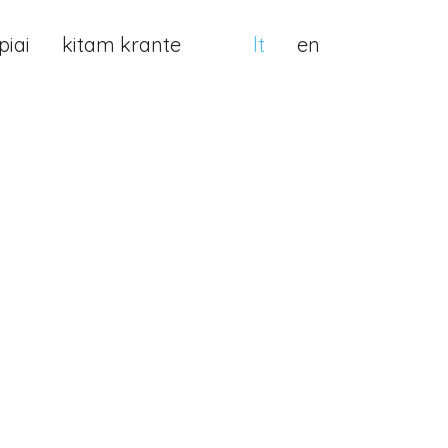
iai
kitam krante
lt
en