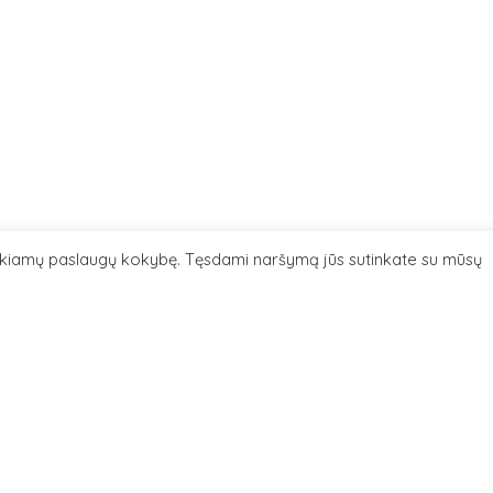
eikiamų paslaugų kokybę. Tęsdami naršymą jūs sutinkate su mūsų
05
+
−
 fragmentas
s Medžiagos