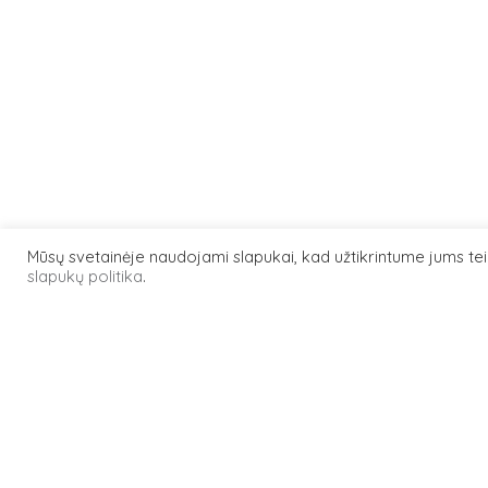
Mūsų svetainėje naudojami slapukai, kad užtikrintume jums t
slapukų politika
.
200920RC
objektas
Armatūros
tipas
Statybinė