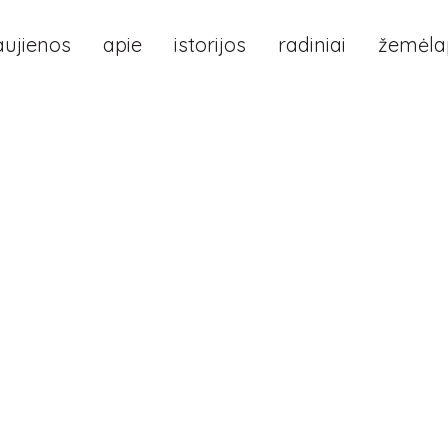
aujienos
apie
istorijos
radiniai
žemėlap