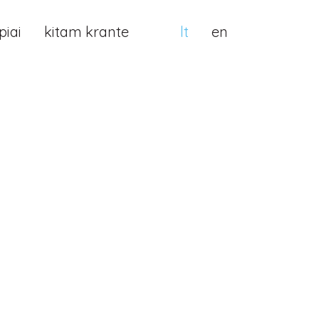
iai
kitam krante
lt
en