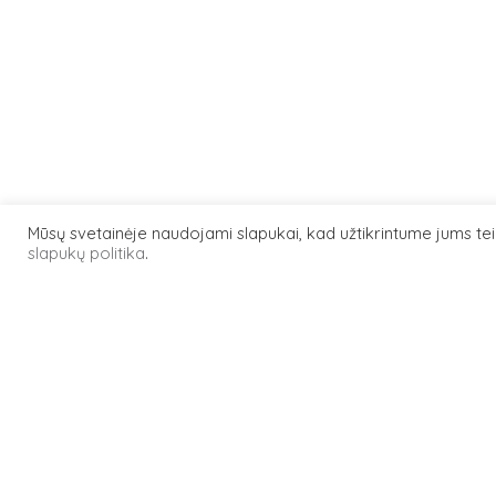
Mūsų svetainėje naudojami slapukai, kad užtikrintume jums t
slapukų politika
.
200923ML
objektas
Plastikinė 
tipas
Kita
medžiaga
Plastikas