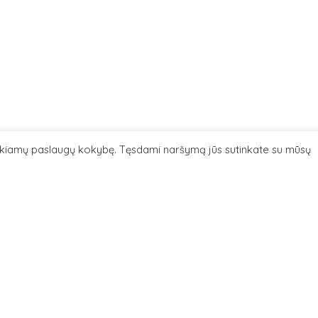
eikiamų paslaugų kokybę. Tęsdami naršymą jūs sutinkate su mūsų
04
+
−
detalė