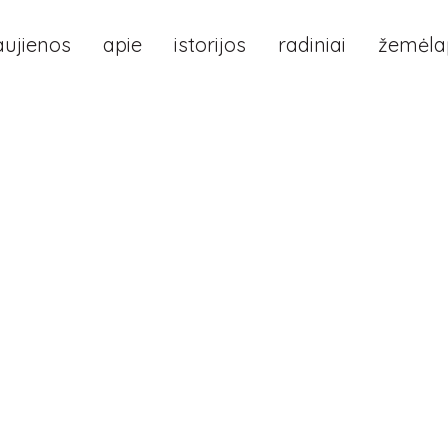
aujienos
apie
istorijos
radiniai
žemėlap