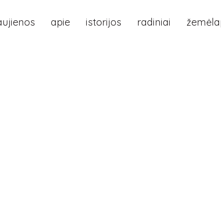
aujienos
apie
istorijos
radiniai
žemėlap