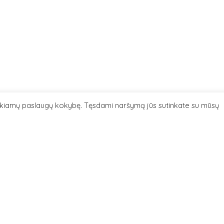
eikiamų paslaugų kokybę. Tęsdami naršymą jūs sutinkate su mūsų
06
+
−
tiprintuvo fragmentas
a
Metalas | Stiklas | Popierius