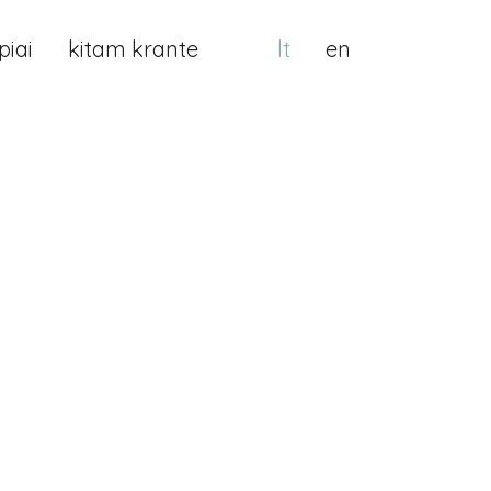
iai
kitam krante
lt
en