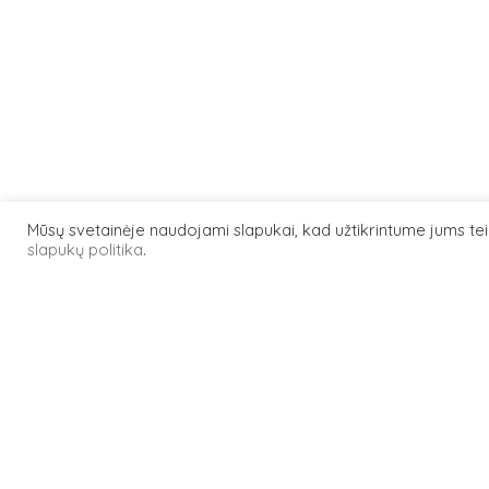
Mūsų svetainėje naudojami slapukai, kad užtikrintume jums t
slapukų politika
.
200920RC
objektas
Lempinio s
tipas
Elektronik
medžiaga
Keramika | 